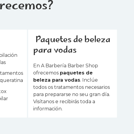
frecemos?
Paquetes de beleza
para vodas
ilación
las
En A Barbería Barber Shop
ofrecemos
paquetes de
atamentos
beleza para vodas
. Inclúe
queratina
todos os tratamentos necesarios
tox
para prepararse no seu gran día.
ilar
Visítanos e recibirás toda a
información.