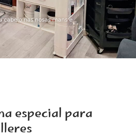
teu cabelo nas nosas mans e
na especial para
lleres