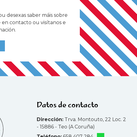
 ou desexas saber máis sobre
 en contacto ou visítanos e
mación.
Datos de contacto
Dirección:
Trva. Montouto, 22 Loc. 2
- 15886 - Teo (A Coruña)
Teléfono:
658 407 284