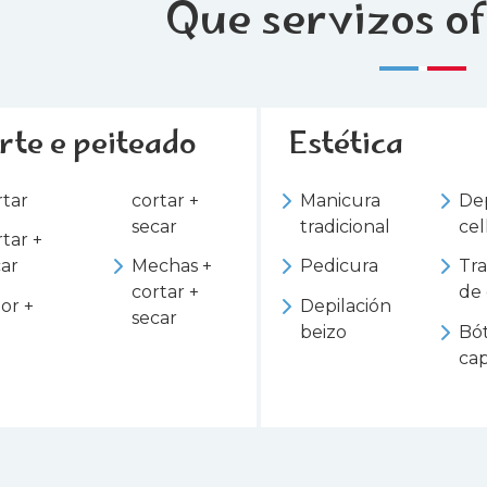
Que servizos o
rte e peiteado
Estética
rtar
cortar +
Manicura
Dep
secar
tradicional
cel
tar +
car
Mechas +
Pedicura
Tr
cortar +
de 
or +
Depilación
secar
beizo
Bó
cap