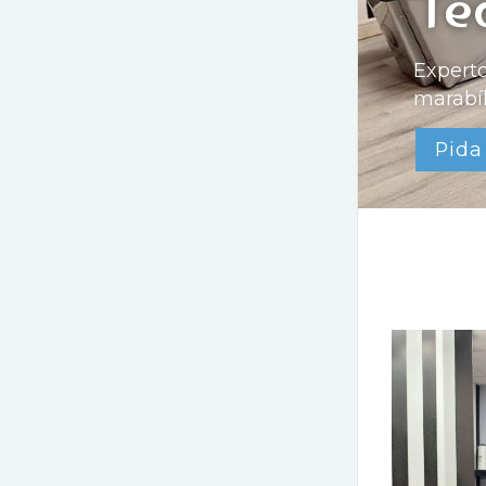
Te
Experto
marabíl
Pida