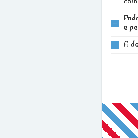
col
Pod
e p
A de