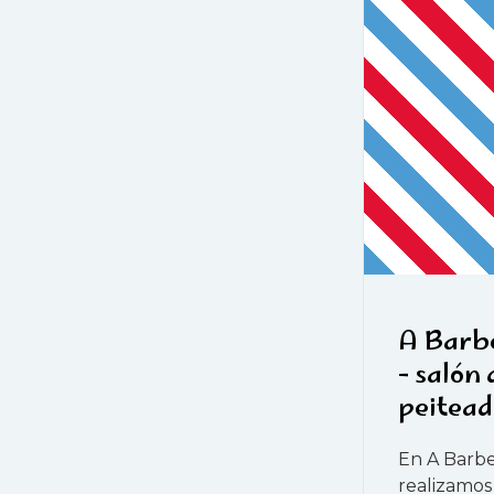
A Barb
- salón 
peitead
En A Barb
realizamos