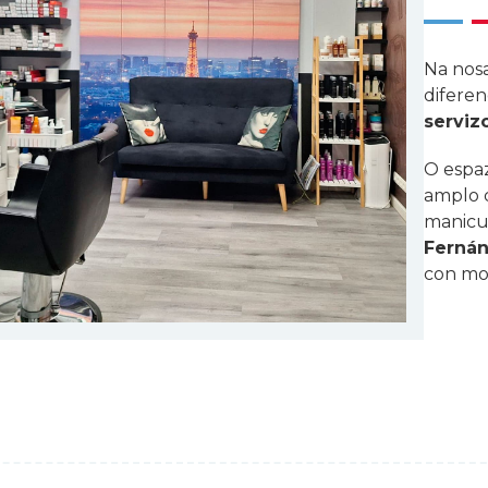
Na nos
diferen
serviz
O espaz
amplo c
manicur
Ferná
con moi