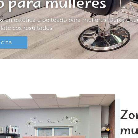
o para mulleres
s en estética e peiteado para mulleres. Deixa o 
late cos resultados.
 cita
Zo
mu