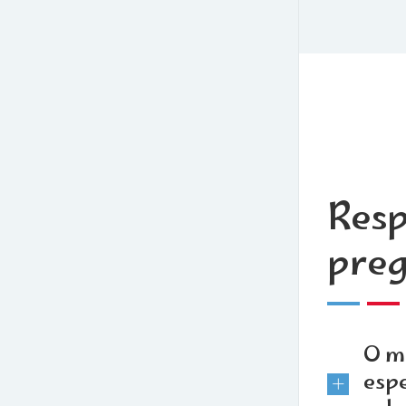
Resp
pre
O m
espe