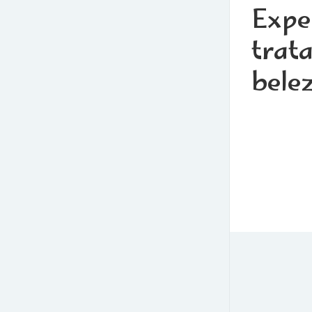
Expe
trat
bele